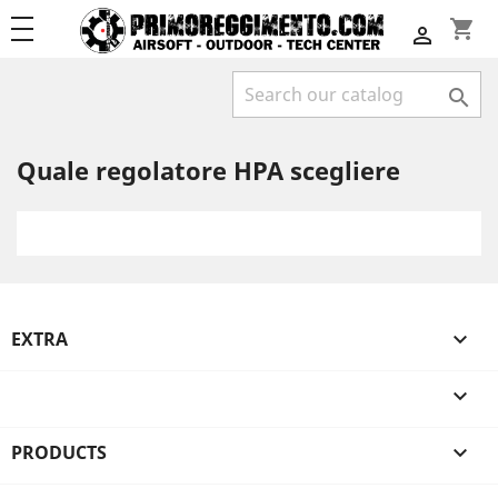
shopping_cart


Quale regolatore HPA scegliere
EXTRA


PRODUCTS
