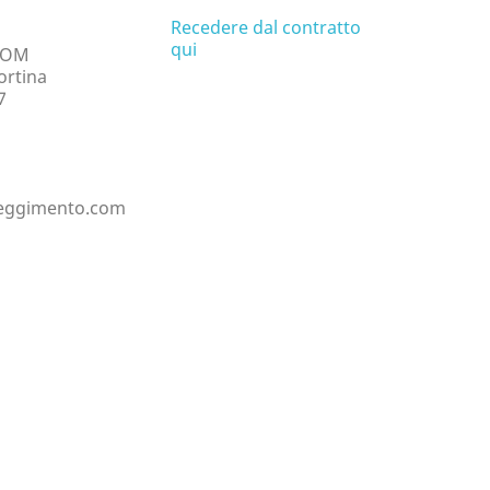
Recedere dal contratto
qui
COM
ortina
7
eggimento.com