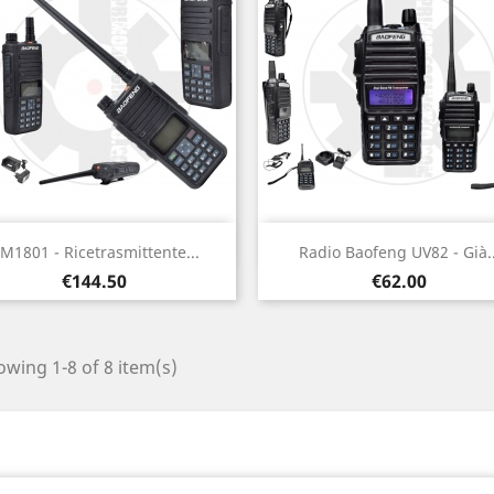
Quick view
Quick view


M1801 - Ricetrasmittente...
Radio Baofeng UV82 - Già..
Price
Price
€144.50
€62.00
wing 1-8 of 8 item(s)