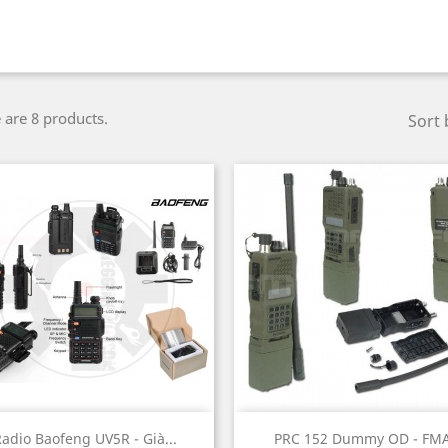
 are 8 products.
Sort 
Quick view
Quick view


adio Baofeng UV5R - Già...
PRC 152 Dummy OD - FM