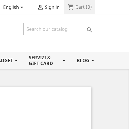
shopping_cart


Cart
(0)
English
Sign in

SERVIZI &
ADGET
BLOG
GIFT CARD