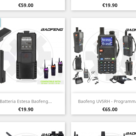
Price
Price
€59.00
€19.90
Quick view
Quick view


Batteria Estesa Baofeng...
Baofeng UV5RH - Programm
Price
Price
€19.90
€65.00