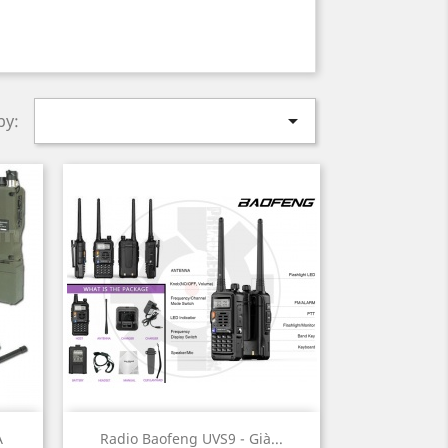

by:
Quick view

A
Radio Baofeng UVS9 - Già...