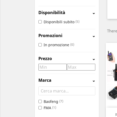
Disponibilità
⌄
Disponibili subito
(5)
There
Promozioni
⌄
In promozione
(0)
Prezzo
⌄
Marca
⌄
Baofeng
(7)
FMA
(1)
R