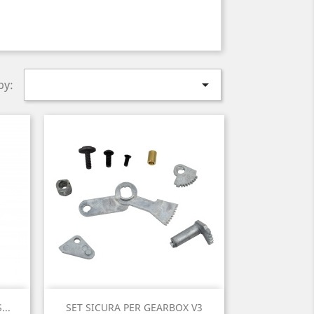

by:
Quick view

...
SET SICURA PER GEARBOX V3