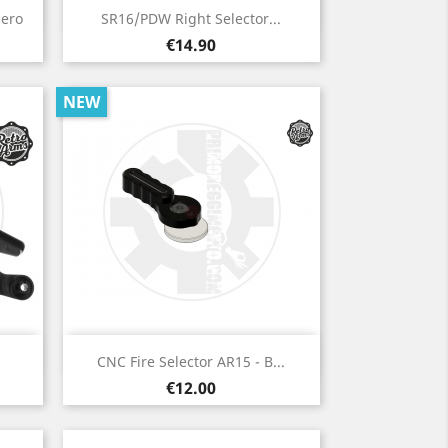
Quick view

Nero
SR16/PDW Right Selector...
Price
€14.90
NEW
Quick view

CNC Fire Selector AR15 - B...
Price
€12.00