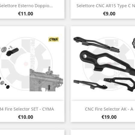
Quick view
Quick view


Selettore Esterno Doppio...
Selettore CNC AR15 Type C 
Price
Price
€11.00
€9.00
Quick view
Quick view


4 Fire Selector SET - CYMA
CNC Fire Selector AK - A
Price
Price
€10.00
€19.00